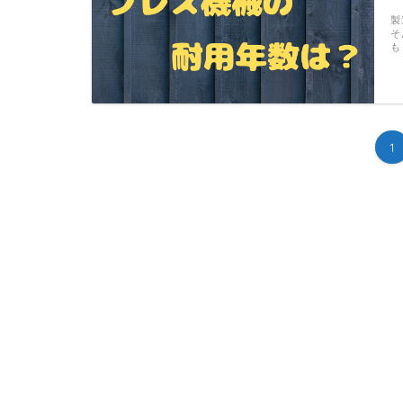
製
そ
も
1