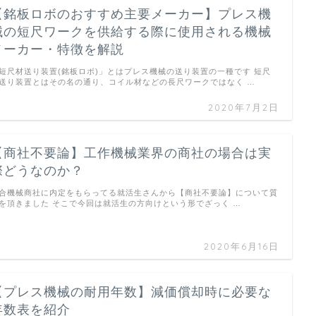
【銘板ロボのおすすめ主要メーカー】プレス機
械の短尺ワークを供給する際に使用される機械
メーカー・特徴を解説
短尺材送り装置(銘板ロボ)」とはプレス機械の送り装置の一種です 短尺
送り装置とはその名の通り、コイル材などの長尺ワークではなく …
2020年7月2日
【商社不要論】工作機械業界の商社の場合は実
際どうなのか？
合機械商社に内定をもらってる就活生さんから【商社不要論】について質
を頂きました そこで今回は就活生の方向けという形でざっく …
2020年6月16日
【プレス機械の耐用年数】減価償却時に必要な
年数表を紹介