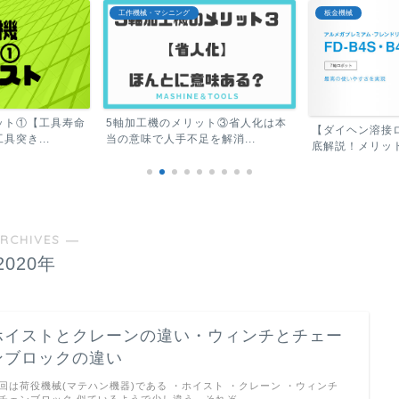
板金機械
機械業界
ット③省人化は本
【おすすめラッ
【ダイヘン溶接ロボット】特徴を徹
解消...
ほぼ毎日つかう機
底解説！メリット・デメリ...
RCHIVES ―
2020年
ホイストとクレーンの違い・ウィンチとチェー
ンブロックの違い
回は荷役機械(マテハン機器)である ・ホイスト ・クレーン ・ウィンチ