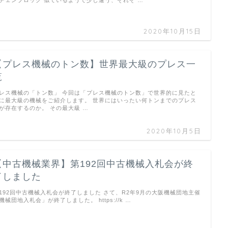
チェンブロック 似ているようで少し違う、それぞ …
2020年10月15日
【プレス機械のトン数】世界最大級のプレス一
覧
レス機械の「トン数」 今回は「プレス機械のトン数」で世界的に見たと
に最大級の機械をご紹介します。 世界にはいったい何トンまでのプレス
が存在するのか。 その最大級 …
2020年10月5日
【中古機械業界】第192回中古機械入札会が終
了しました
192回中古機械入札会が終了しました さて、R2年9月の大阪機械団地主催
機械団地入札会」が終了しました。 https://k …