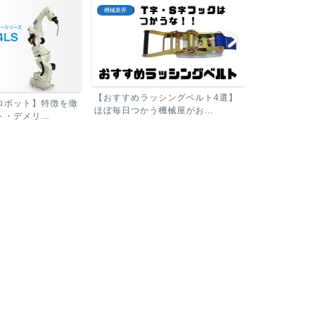
板金機械
板金機械
シングベルト4選】
【パナソニック溶接ロボット】特徴
械屋がお...
を徹底解説！メリット・デ...
シャーリング
る機械をカン