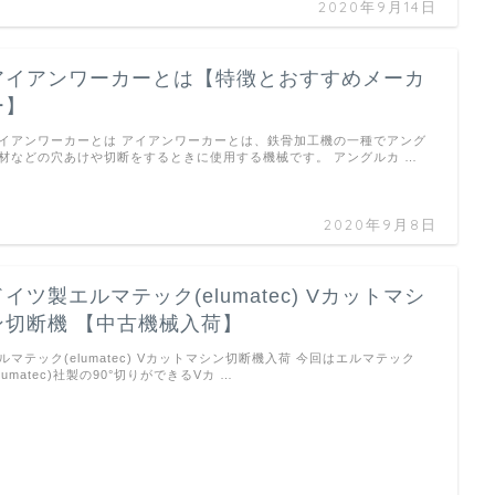
2020年9月14日
アイアンワーカーとは【特徴とおすすめメーカ
ー】
イアンワーカーとは アイアンワーカーとは、鉄骨加工機の一種でアング
材などの穴あけや切断をするときに使用する機械です。 アングルカ …
2020年9月8日
ドイツ製エルマテック(elumatec) Vカットマシ
ン切断機 【中古機械入荷】
ルマテック(elumatec) Vカットマシン切断機入荷 今回はエルマテック
elumatec)社製の90°切りができるVカ …