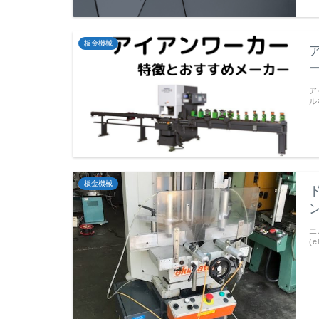
板金機械
ア
ル
板金機械
エ
(