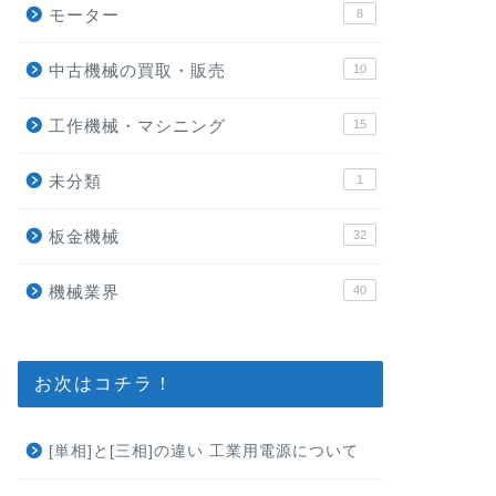
モーター
8
中古機械の買取・販売
10
工作機械・マシニング
15
未分類
1
板金機械
32
機械業界
40
お次はコチラ！
[単相]と[三相]の違い 工業用電源について