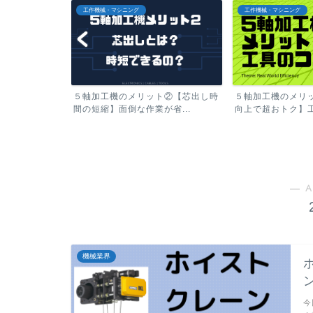
工作機械・マシニング
工作機械・マシニング
ト②【芯出し時
５軸加工機のメリット①【工具寿命
5軸加工機のメリ
省...
向上で超おトク】工具突き...
当の意味で人手不足を
― A
機械業界
今