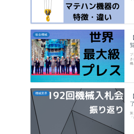
・
板金機械
プ
き
機
機械業界
第
「