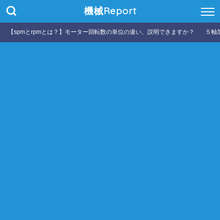
機械Report
【spmとrpmとは？】モーター回転数の単位の違い、説明できますか？
５軸