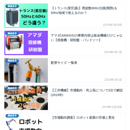
機械業界
【トランス(変圧器)】周波数60Hz仕様(関西)を
50Hz地域で使えるのか？
2020年1月29日
機械業界
アマダ(AMADA)の事業内容は板金機械だけじゃな
い【溶接機・研削盤・バンドソー】
2020年1月7日
機械業界
配管サイズ 一覧表
2020年1月2日
機械業界
【工作機械】市場動向・売上高について5分で解説
(2019年)
2019年12月28日
機械業界
【市場動向調査】ロボット産業の市場と景況