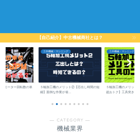
【自己紹介】中古機械商社とは？
工作機械・マシニング
工作機械・マシニング
は？】モーター回転数の単
５軸加工機のメリット②【芯出し時間の短
５軸加工機のメリット
縮】面倒な作業が省...
超おトク】工具突き...
― CATEGORY ―
機械業界