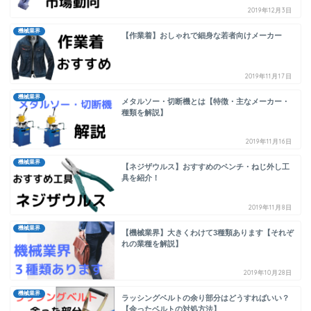
2019年12月3日
機械業界
【作業着】おしゃれで細身な若者向けメーカー
2019年11月17日
機械業界
メタルソー・切断機とは【特徴・主なメーカー・
種類を解説】
2019年11月16日
機械業界
【ネジザウルス】おすすめのペンチ・ねじ外し工
具を紹介！
2019年11月8日
機械業界
【機械業界】大きくわけて3種類あります【それぞ
れの業種を解説】
2019年10月28日
機械業界
ラッシングベルトの余り部分はどうすればいい？
【余ったベルトの対処方法】