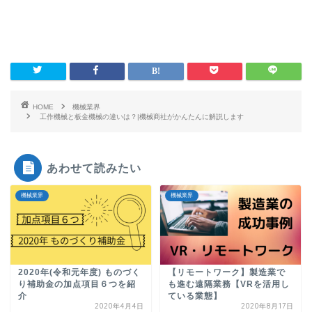
HOME
機械業界
工作機械と板金機械の違いは？|機械商社がかんたんに解説します
あわせて読みたい
機械業界
機械業界
2020年(令和元年度) ものづく
【リモートワーク】製造業で
り補助金の加点項目６つを紹
も進む遠隔業務【VRを活用し
介
ている業態】
2020年4月4日
2020年8月17日