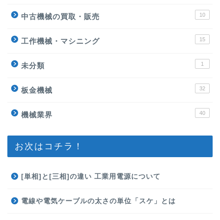
10
中古機械の買取・販売
15
工作機械・マシニング
1
未分類
32
板金機械
40
機械業界
お次はコチラ！
[単相]と[三相]の違い 工業用電源について
電線や電気ケーブルの太さの単位「スケ」とは