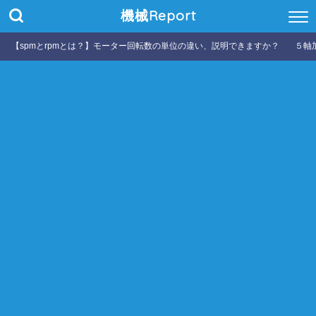
機械Report
【spmとrpmとは？】モーター回転数の単位の違い、説明できますか？
５軸