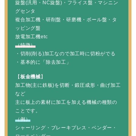
旋盤(汎用・NC旋盤)・フライス盤・マシニン
グセンタ
複合加工機・研削盤・研磨機・ボール盤・タ
ッピング盤
放電加工機etc
（特徴）
・切削(削る)加工なので加工時に切粉がでる
・基本的に「除去加工」
【
板金機械
】
加工物(主に鉄板)を切断・鍛圧成形・曲げ加工
など
主に板上の素材に加工を加える機械の種類の
ことです。
（例）
シャーリング・ブレーキプレス・ベンダー・