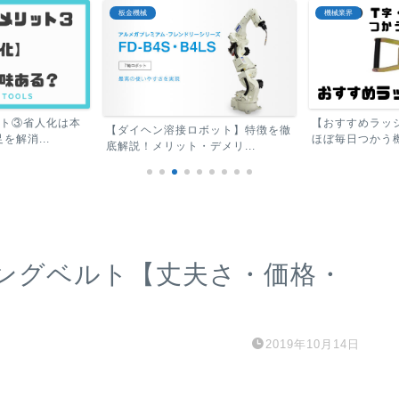
板金機械
機械業界
ット③省人化は本
【おすすめラッ
【ダイヘン溶接ロボット】特徴を徹
解消...
ほぼ毎日つかう機
底解説！メリット・デメリ...
ングベルト【丈夫さ・価格・
2019年10月14日