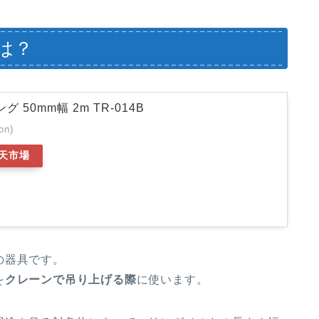
は？
 50mm幅 2m TR-014B
on)
天市場
の器具です。
を
クレーンで吊り上げる際
に使います。