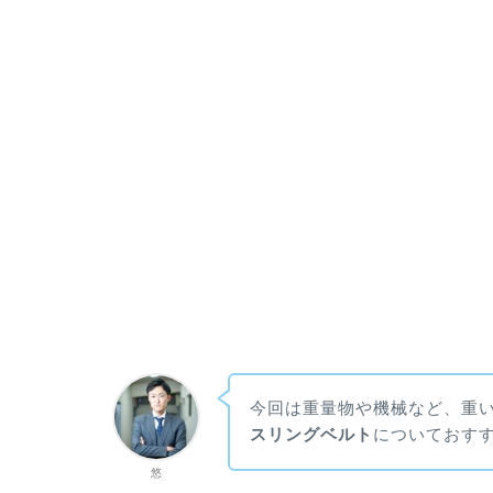
今回は重量物や機械など、重
スリングベルト
についておす
悠