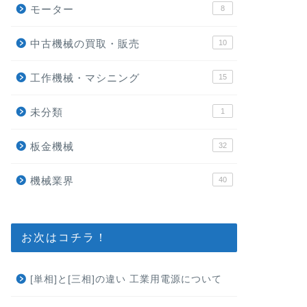
モーター
8
中古機械の買取・販売
10
工作機械・マシニング
15
未分類
1
板金機械
32
機械業界
40
お次はコチラ！
[単相]と[三相]の違い 工業用電源について