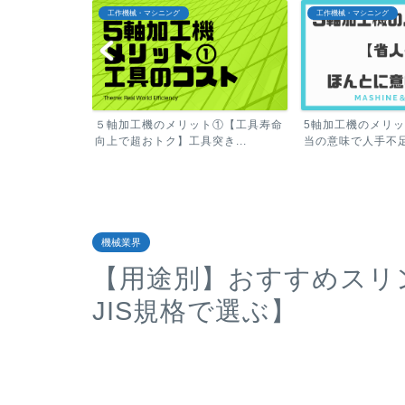
工作機械・マシニング
工作機械・マシニング
ト②【芯出し時
５軸加工機のメリット①【工具寿命
5軸加工機のメリ
省...
向上で超おトク】工具突き...
当の意味で人手不足を
機械業界
【用途別】おすすめスリ
JIS規格で選ぶ】