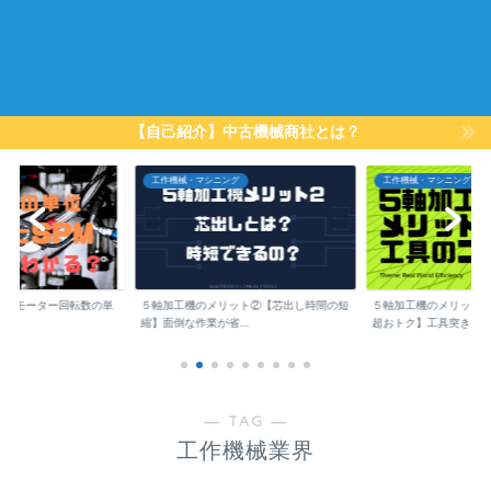
【自己紹介】中古機械商社とは？
工作機械・マシニング
工作機械・マシニング
は？】モーター回転数の単
５軸加工機のメリット②【芯出し時間の短
５軸加工機のメリット
縮】面倒な作業が省...
超おトク】工具突き...
― TAG ―
工作機械業界