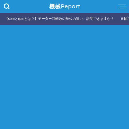
機械Report
【spmとrpmとは？】モーター回転数の単位の違い、説明できますか？
５軸