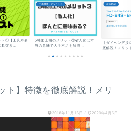
板金機械
機械業界
ット③省人化は本
【おすすめラッ
【ダイヘン溶接ロボット】特徴を徹
解消...
ほぼ毎日つかう機
底解説！メリット・デメリ...
ット】特徴を徹底解説！メリ
2018年11月16日
/
2020年4月6日