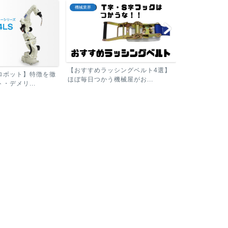
板金機械
板金機械
シングベルト4選】
【パナソニック溶接ロボット】特徴
械屋がお...
を徹底解説！メリット・デ...
シャーリング
る機械をカン