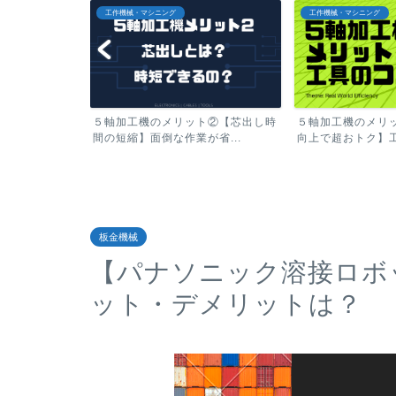
工作機械・マシニング
工作機械・マシニング
ト②【芯出し時
５軸加工機のメリット①【工具寿命
5軸加工機のメリ
省...
向上で超おトク】工具突き...
当の意味で人手不足を
板金機械
【パナソニック溶接ロボ
ット・デメリットは？