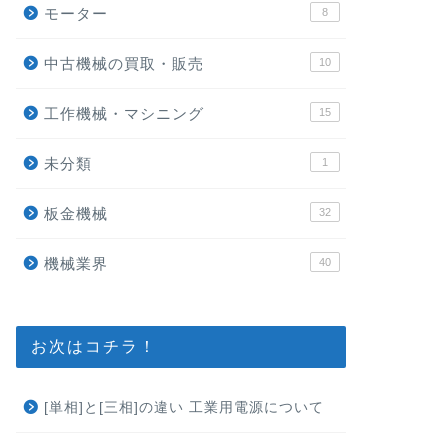
モーター
8
中古機械の買取・販売
10
工作機械・マシニング
15
未分類
1
板金機械
32
機械業界
40
お次はコチラ！
[単相]と[三相]の違い 工業用電源について