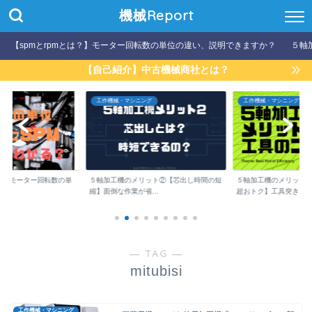
機械Report
【spmとrpmとは？】モーター回転数の単位の違い、説明できますか？
５軸
【自己紹介】中古機械商社とは？
工作機械・マシニング
工作機械・マシニング
は？】モーター回転数の単
５軸加工機のメリット②【芯出し時間の短
５軸加工機のメリット
縮】面倒な作業が省...
超おトク】工具突き...
― TAG ―
mitubisi
工作機械・マシニング