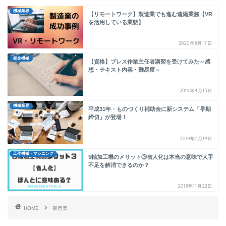
機械業界
【リモートワーク】製造業でも進む遠隔業務【VR
を活用している業態】
2020年8月17日
板金機械
【資格】プレス作業主任者講習を受けてみた～感
想・テキスト内容・難易度～
2019年4月13日
機械業界
平成31年・ものづくり補助金に新システム「早期
締切」が登場！
2019年2月19日
工作機械・マシニング
5軸加工機のメリット③省人化は本当の意味で人手
不足を解消できるのか？
2018年11月22日
HOME
製造業