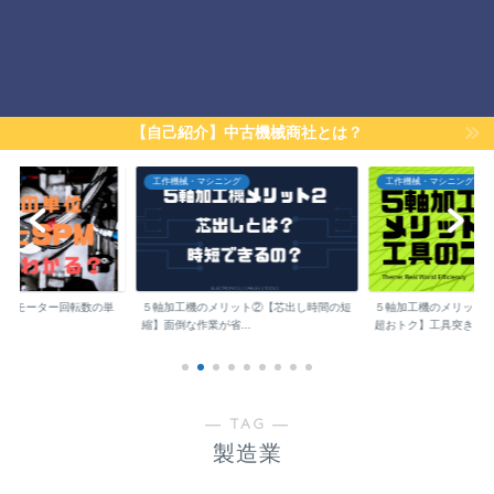
【自己紹介】中古機械商社とは？
工作機械・マシニング
工作機械・マシニング
は？】モーター回転数の単
５軸加工機のメリット②【芯出し時間の短
５軸加工機のメリット
縮】面倒な作業が省...
超おトク】工具突き...
― TAG ―
製造業