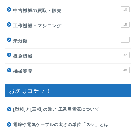
10
中古機械の買取・販売
15
工作機械・マシニング
1
未分類
32
板金機械
40
機械業界
お次はコチラ！
[単相]と[三相]の違い 工業用電源について
電線や電気ケーブルの太さの単位「スケ」とは