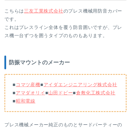
こちらは
三友工業株式会社
のプレス機械用防音カバー
です。
これはプレスライン全体を覆う防音囲いですが、プレ
ス機一台ずつを囲うタイプのものもあります。
防振マウントのメーカー
■
コマツ産機
■
アイダエンジニアリング株式会社
■
アマダオリイ
■
山田ドビー
■
倉敷化工株式会社
■
昭和電線
プレス機械メーカー純正のものとサードパーティーの