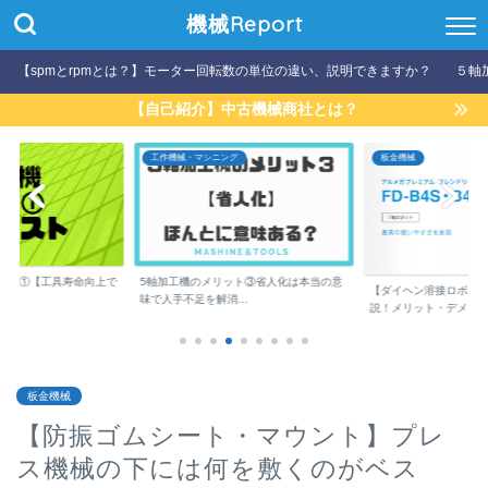
機械Report
【spmとrpmとは？】モーター回転数の単位の違い、説明できますか？
５軸
【自己紹介】中古機械商社とは？
グ
工作機械・マシニング
板金機械
ット①【工具寿命向上で
5軸加工機のメリット③省人化は本当の意
【ダイヘン溶接ロボッ
..
味で人手不足を解消...
説！メリット・デメリ..
板金機械
【防振ゴムシート・マウント】プレ
ス機械の下には何を敷くのがベス