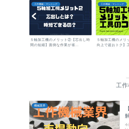
工作機械・マシニング
工作機械・マシニング
ト②【芯出し時
５軸加工機のメリット①【工具寿命
5軸加工機のメリ
省...
向上で超おトク】工具突き...
当の意味で人手不足を
工作
機械業界
解
今