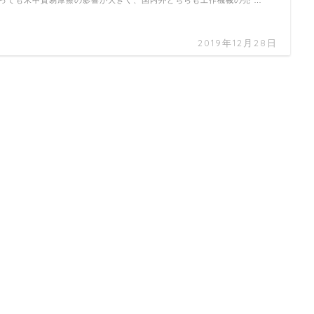
っても米中貿易摩擦の影響が大きく、国内外どちらも工作機械の売 …
2019年12月28日