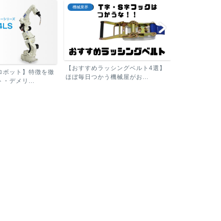
板金機械
板金機械
シングベルト4選】
【パナソニック溶接ロボット】特徴
械屋がお...
を徹底解説！メリット・デ...
シャーリング
る機械をカン