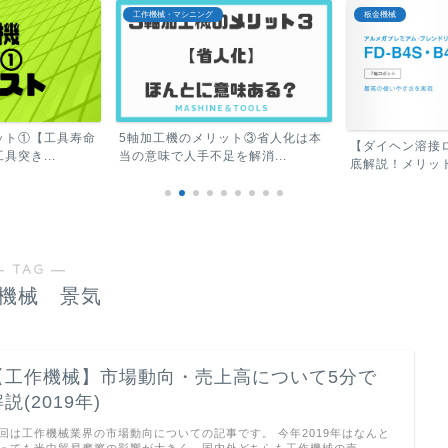
板金機械
機械業界
ット③省人化は本
【おすすめラッ
【ダイヘン溶接ロボット】特徴を徹
解消...
ほぼ毎日つかう機
底解説！メリット・デメリ...
― TAG ―
機械 景気
【工作機械】市場動向・売上高について5分で
説(2019年)
回は工作機械業界の市場動向についての記事です。 今年2019年はなんと