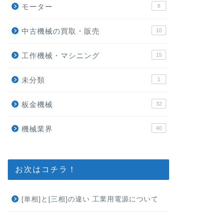
モーター
8
中古機械の買取・販売
10
工作機械・マシニング
15
未分類
1
板金機械
32
機械業界
40
お次はコチラ！
[単相]と[三相]の違い 工業用電源について